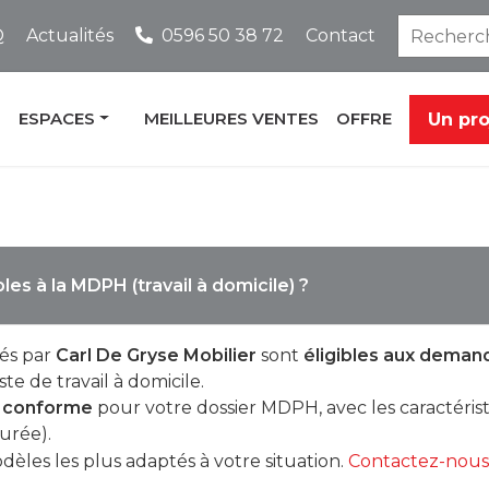
Q
Actualités
0596 50 38 72
Contact
ESPACES
MEILLEURES VENTES
OFFRE
Un pr
les à la MDPH (travail à domicile) ?
és par
Carl De Gryse Mobilier
sont
éligibles aux dema
e de travail à domicile.
s conforme
pour votre dossier MDPH, avec les caractéris
urée).
dèles les plus adaptés à votre situation.
Contactez-nous