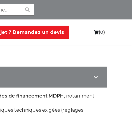
(
0
)
ojet ? Demandez un devis
C
a
r
t
ndes de financement MDPH
, notamment
tiques techniques exigées (réglages