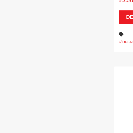
accou
DE
,
d’accu