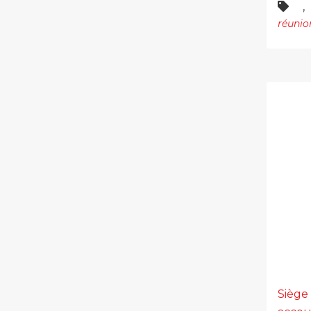
,
réunio
Siège 