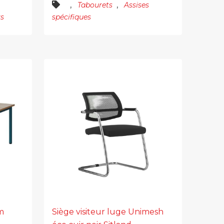
,
,
Tabourets
Assises
rs
spécifiques
m
Siège visiteur luge Unimesh