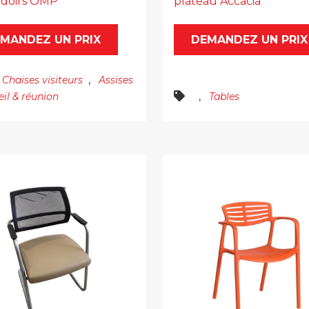
doirs OMP
plateau Accacia
MANDEZ UN PRIX
DEMANDEZ UN PRIX
,
Chaises visiteurs
Assises
,
eil & réunion
Tables