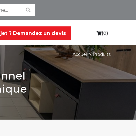
(
0
)
ojet ? Demandez un devis
C
a
r
Produits
Accueil >
t
onnel
nique