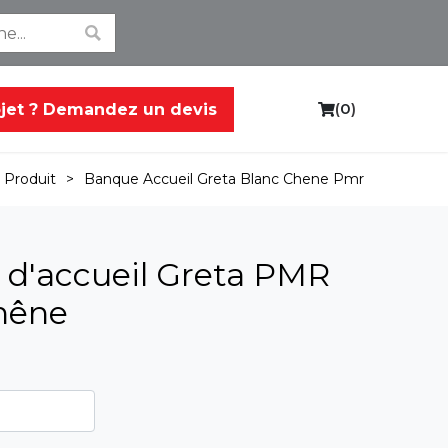
(
0
)
ojet ? Demandez un devis
C
a
r
>
Banque Accueil Greta Blanc Chene Pmr
>
Produit
t
d'accueil Greta PMR
hêne