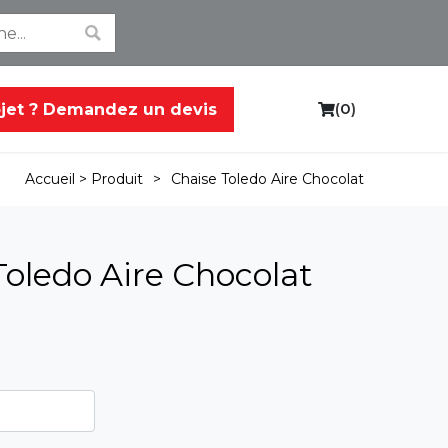
(
0
)
ojet ? Demandez un devis
C
a
r
>
Chaise Toledo Aire Chocolat
Accueil >
Produit
t
Toledo Aire Chocolat