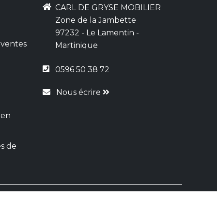
CARL DE GRYSE MOBILIER
Zone de la Jambette
97232 - Le Lamentin -
 ventes
Martinique
0596 50 38 72
Nous écrire
 en
s de
tenu par
WSI
n
|
Plan du site