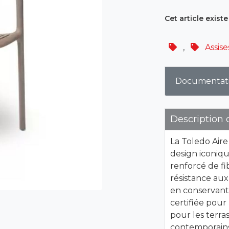
Cet article existe
,
Assise
Documentat
Description 
La Toledo Air
design iconiq
renforcé de fi
résistance aux
en conservant
certifiée pour
pour les terra
contemporains