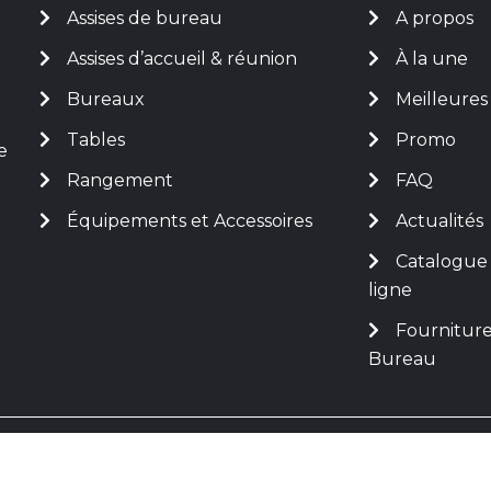
Assises de bureau
A propos
Assises d’accueil & réunion
À la une
Bureaux
Meilleures
Tables
Promo
e
Rangement
FAQ
Équipements et Accessoires
Actualités
Catalogue
ligne
Fourniture
Bureau
 DE GRYSE. Tous droits réservés. - Site réalisé et main
ales
|
Politique De Confidentialité
|
CGV/CGU
|
Médiatio