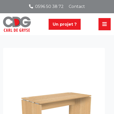
0596 50 38 72
Contact
Un projet ?