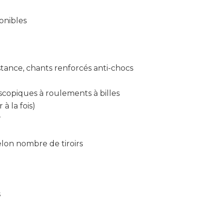
onibles
tance, chants renforcés anti-chocs
escopiques à roulements à billes
à la fois)
r
on nombre de tiroirs
s