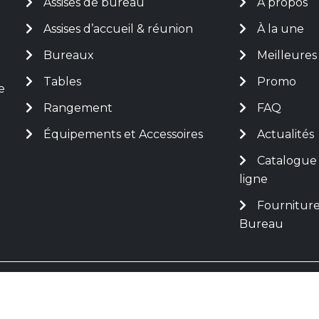
Assises de bureau
A propos
Assises d’accueil & réunion
À la une
Bureaux
Meilleures
Tables
Promo
e
Rangement
FAQ
Équipements et Accessoires
Actualités
Catalogue
ligne
Fourniture
Bureau
 DE GRYSE. Tous droits réservés. - Site réalisé et main
ales
|
Politique De Confidentialité
|
CGV/CGU
|
Médiatio