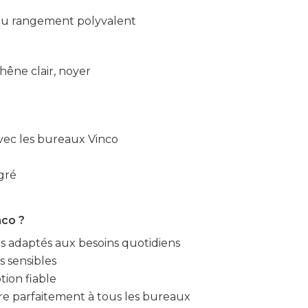
ou rangement polyvalent
chêne clair, noyer
vec les bureaux Vinco
gré
nco ?
irs adaptés aux besoins quotidiens
 sensibles
tion fiable
gre parfaitement à tous les bureaux