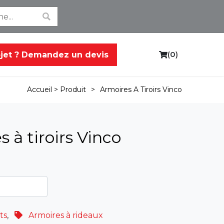
(
0
)
ojet ? Demandez un devis
C
a
r
>
Armoires A Tiroirs Vinco
Accueil >
Produit
t
 à tiroirs Vinco
ts
,
Armoires à rideaux