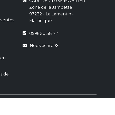
CARL DE GRYSE MOBILIER
Zone de la Jambette
97232 - Le Lamentin -
 ventes
Martinique
0596 50 38 72
Nous écrire
 en
s de
tenu par
WSI
n
|
Plan du site