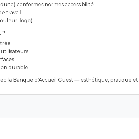
uite) conformes normes accessibilité
e travail
ouleur, logo)
t ?
ntrée
utilisateurs
rfaces
tion durable
vec la Banque d'Accueil Guest — esthétique, pratique et