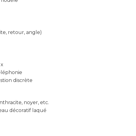
n modèle
te, retour, angle)
ux
éléphonie
tion discrète
nthracite, noyer, etc.
deau décoratif laqué