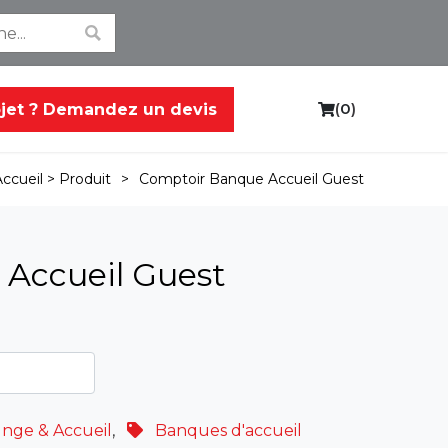
(
0
)
ojet ? Demandez un devis
C
a
r
>
Comptoir Banque Accueil Guest
Accueil >
Produit
t
Accueil Guest
nge & Accueil
,
Banques d'accueil