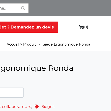
(
0
)
ojet ? Demandez un devis
C
a
r
>
Siege Ergonomique Ronda
Accueil >
Produit
t
ergonomique Ronda
 collaborateurs
,
Sièges