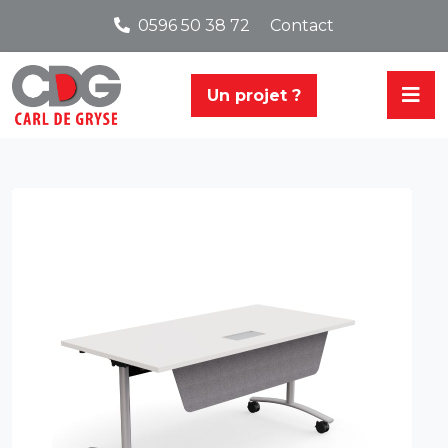
0596 50 38 72
Contact
Un projet ?